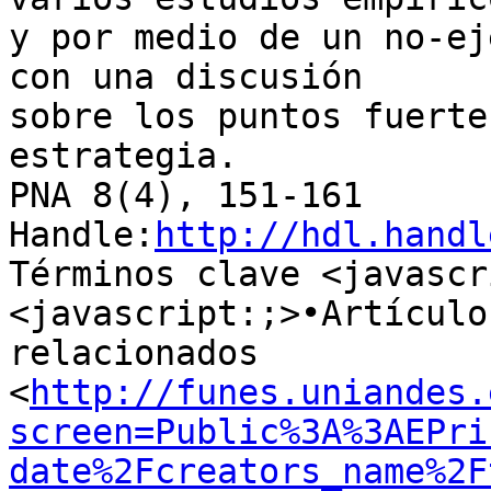
y por medio de un no-ej
con una discusión 

sobre los puntos fuerte
estrategia.

PNA 8(4), 151-161

Handle:
http://hdl.handl
Términos clave <javascr
<javascript:;>•Artículos
relacionados 

<
http://funes.uniandes.
screen=Public%3A%3AEPri
date%2Fcreators_name%2F