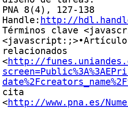
PNA 8(4), 127-138

Handle:
http://hdl.handl
Términos clave <javascr
<javascript:;>•Artículos
relacionados 

<
http://funes.uniandes.
screen=Public%3A%3AEPri
date%2Fcreators_name%2F
cita 
<
http://www.pna.es/Nume