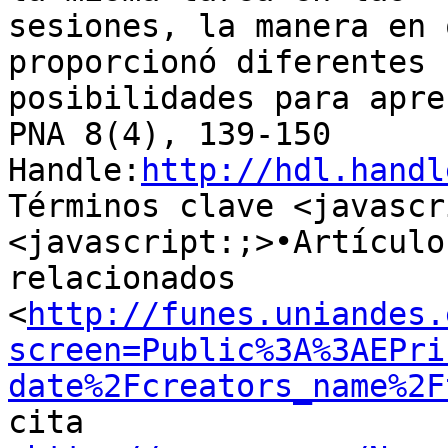
sesiones, la manera en 
proporcionó diferentes 

posibilidades para apre
PNA 8(4), 139-150

Handle:
http://hdl.handl
Términos clave <javascr
<javascript:;>•Artículos
relacionados 

<
http://funes.uniandes.
screen=Public%3A%3AEPri
date%2Fcreators_name%2F
cita 